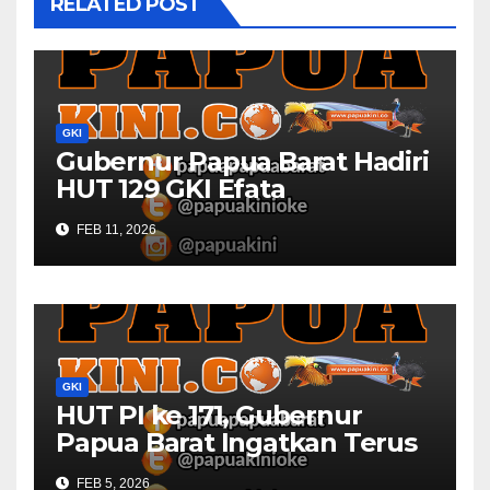
RELATED POST
GKI
Gubernur Papua Barat Hadiri
HUT 129 GKI Efata
Manggoapi
FEB 11, 2026
GKI
HUT PI ke 171, Gubernur
Papua Barat Ingatkan Terus
Jadi Garam dan Terang
FEB 5, 2026