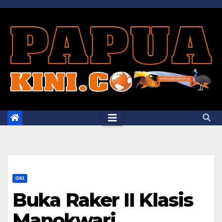
Skip
to
content
GKI
Buka Raker II Klasis
Manokwari,