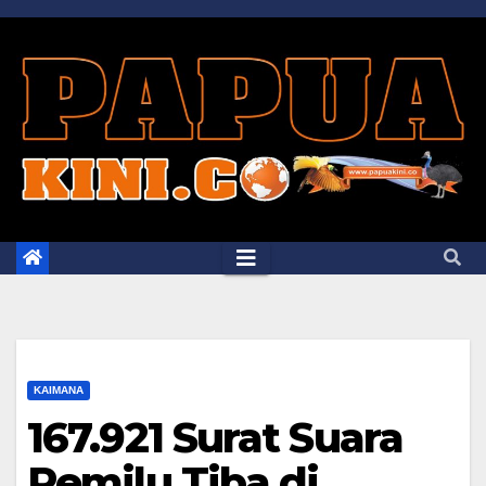
Skip
to
content
KAIMANA
167.921 Surat Suara
Pemilu Tiba di