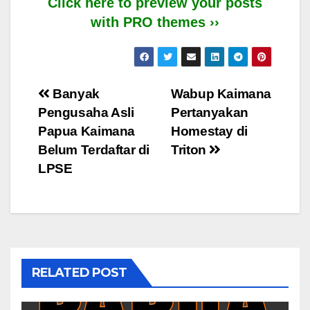
Click here to preview your posts
with PRO themes ››
Post
Banyak
Wabup Kaimana
Pengusaha Asli
Pertanyakan
navigation
Papua Kaimana
Homestay di
Belum Terdaftar di
Triton
LPSE
RELATED POST