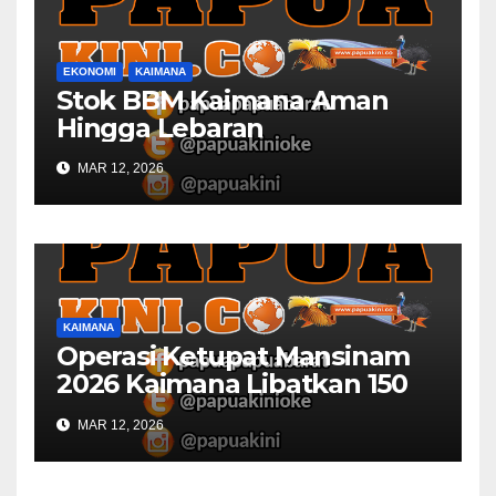
EKONOMI
KAIMANA
Stok BBM Kaimana Aman
Hingga Lebaran
MAR 12, 2026
KAIMANA
Operasi Ketupat Mansinam
2026 Kaimana Libatkan 150
Personil Gabungan
MAR 12, 2026