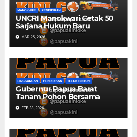
MANOKWARI
PENDIDIKAN
UNCRI Manokwari Cetak 50
Sarjana Hukum Baru
MAR 25, 2026
LINGKUNGAN
PENDIDIKAN
TELUK BINTUNI
Gubernur Papua Barat
Tanam Pohon Bersama
Civitas Academica
FEB 28, 2026
Universitas Muhammadiyah