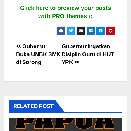
Click here to preview your posts
with PRO themes ››
Post
Gubernur
Gubernur Ingatkan
Buka UNBK SMK
Disiplin Guru di HUT
navigation
di Sorong
YPK
RELATED POST