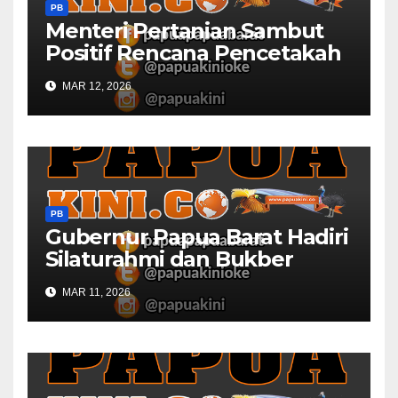
PB
Menteri Pertanian Sambut
Positif Rencana Pencetakah
Sawah dan Ladang di Papua
MAR 12, 2026
Barat
PB
Gubernur Papua Barat Hadiri
Silaturahmi dan Bukber
Bersama DPR RI dan
MAR 11, 2026
Mendagri di IPDN