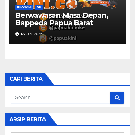
EKONOMI
PB
Berwawasan Masa Depan,
Bappeda Papua Barat
Konsultasi Publik RKPD 2027
MAR 9, 2026
CARI BERITA
ARSIP BERITA