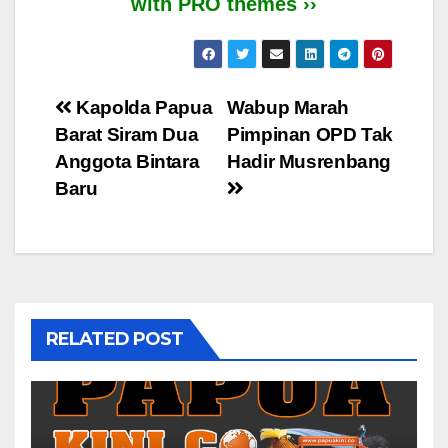
with PRO themes ››
Post
Kapolda Papua
Wabup Marah
Barat Siram Dua
Pimpinan OPD Tak
navigation
Anggota Bintara
Hadir Musrenbang
Baru
RELATED POST