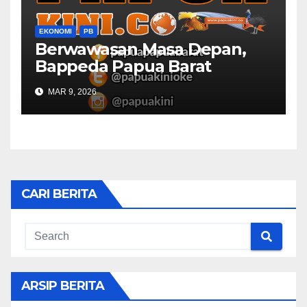
EKONOMI
PB
Berwawasan Masa Depan,
Bappeda Papua Barat
Konsultasi Publik RKPD 2027
MAR 9, 2026
CARI BERITA
ARSIP BERITA