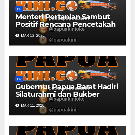
PB
Menteri Pertanian Sambut
Positif Rencana Pencetakah
Sawah dan Ladang di Papua
MAR 12, 2026
Barat
PB
Gubernur Papua Barat Hadiri
Silaturahmi dan Bukber
Bersama DPR RI dan
MAR 11, 2026
Mendagri di IPDN