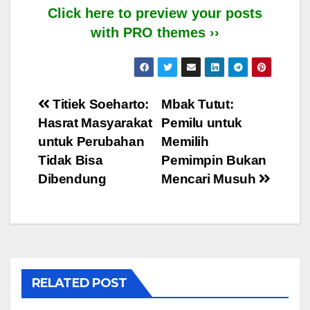
Click here to preview your posts
with PRO themes ››
Post
Titiek Soeharto:
Mbak Tutut:
Hasrat Masyarakat
Pemilu untuk
navigation
untuk Perubahan
Memilih
Tidak Bisa
Pemimpin Bukan
Dibendung
Mencari Musuh
RELATED POST