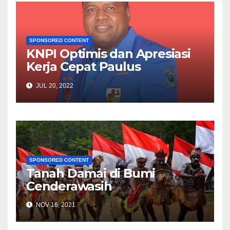
SPONSORED CONTENT
KNPI Optimis dan Apresiasi
Kerja Cepat Paulus
Waterpauw Atas 8
JUL 20, 2022
Raperdasus dan 13 Raperdasi
SPONSORED CONTENT
Tanah Damai di Bumi
Cenderawasih
NOV 16, 2021