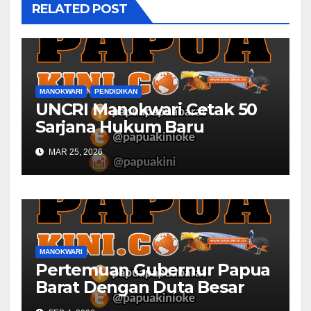
RELATED POST
MANOKWARI
PENDIDIKAN
UNCRI Manokwari Cetak 50
Sarjana Hukum Baru
MAR 25, 2026
MANOKWARI
Pertemuan Gubernur Papua
Barat Dengan Duta Besar
Inggris Berbuah Manis