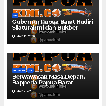
PB
Gubernur Papua Barat Hadiri
Silaturahmi dan Bukber
Bersama DPR RI dan
MAR 11, 2026
Mendagri di IPDN
EKONOMI
PB
Berwawasan Masa Depan,
Bappeda Papua Barat
Konsultasi Publik RKPD 2027
MAR 9, 2026