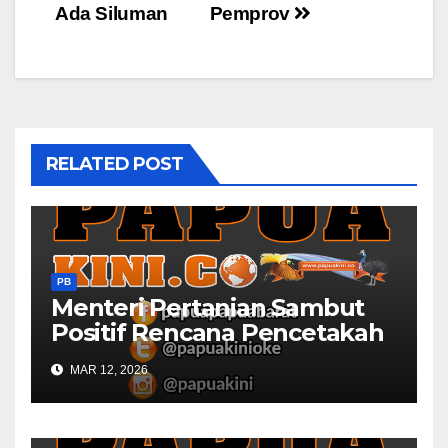
Ada Siluman
Pemprov
RELATED POST
PB
Menteri Pertanian Sambut
Positif Rencana Pencetakah
Sawah dan Ladang di Papua
MAR 12, 2026
Barat