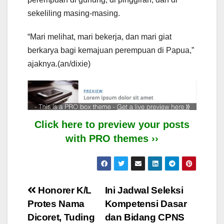
sekeliling masing-masing.
“Mari melihat, mari bekerja, dan mari giat
berkarya bagi kemajuan perempuan di Papua,”
ajaknya.(an/dixie)
Click here to preview your posts
with PRO themes ››
Post
Honorer K/L
Ini Jadwal Seleksi
Protes Nama
Kompetensi Dasar
navigation
Dicoret, Tuding
dan Bidang CPNS