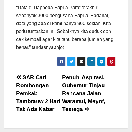
“Data di Bappeda Papua Barat terakhir
sebanyak 3000 pengusaha Papua. Padahal,
data yang ada di kami hanya 900 sekian. Kita
perlu tuntaskan ini. Sebaiknya kita duduk dan
cek kembali agar kita tahu berapa jumlah yang
benar,” tandasnya.(njo)
Post
SAR Cari
Penuhi Aspirasi,
Rombongan
Gubernur Tinjau
navigation
Pemkab
Rencana Jalan
Tambrauw 2 Hari
Waramui, Meyof,
Tak Ada Kabar
Testega