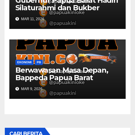
Gubernur Papua Barat Hadiri
Silaturahmi dan Bukber
Bersama DPR RI dan
MAR 11, 2026
Mendagri di IPDN
EKONOMI
PB
Berwawasan Masa Depan,
Bappeda Papua Barat
Konsultasi Publik RKPD 2027
MAR 9, 2026
CARI BERITA