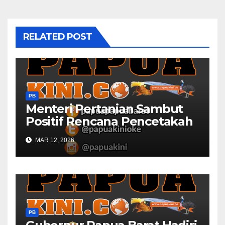
RELATED POST
PB
Menteri Pertanian Sambut
Positif Rencana Pencetakah
Sawah dan Ladang di Papua
MAR 12, 2026
Barat
PB