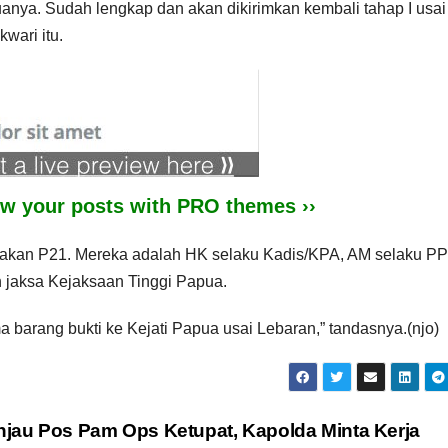
uanya. Sudah lengkap dan akan dikirimkan kembali tahap I usai
wari itu.
iew your posts with PRO themes ››
yatakan P21. Mereka adalah HK selaku Kadis/KPA, AM selaku P
h jaksa Kejaksaan Tinggi Papua.
a barang bukti ke Kejati Papua usai Lebaran,” tandasnya.(njo)
njau Pos Pam Ops Ketupat, Kapolda Minta Kerja