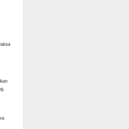
Jaksa
hkan
ng,
ka.