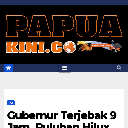
Skip
to
content
PB
Gubernur Terjebak 9
Jam, Puluhan Hilux