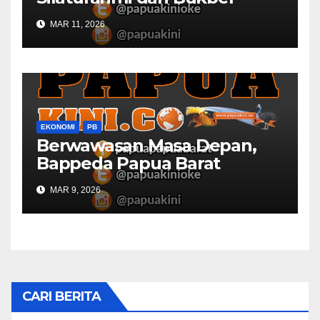
Bersama DPR RI dan
MAR 11, 2026
Mendagri di IPDN
EKONOMI
PB
Berwawasan Masa Depan,
Bappeda Papua Barat
Konsultasi Publik RKPD 2027
MAR 9, 2026
CARI BERITA