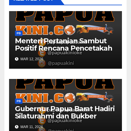
PB
Menteri Pertanian Sambut
Positif Rencana Pencetakah
Sawah dan Ladang di Papua
MAR 12, 2026
Barat
PB
Gubernur Papua Barat Hadiri
Silaturahmi dan Bukber
Bersama DPR RI dan
MAR 11, 2026
Mendagri di IPDN