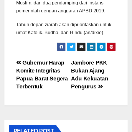
Muslim, dan dua pendamping dari instansi
pemerintah dengan anggaran APBD 2019.
Tahun depan ziarah akan diprioritaskan untuk
umat Katolik. Budha, dan Hindu.(an/dixie)
Post
Gubernur Harap
Jambore PKK
Komite Integritas
Bukan Ajang
navigation
Papua Barat Segera
Adu Kekuatan
Terbentuk
Pengurus
RELATED POST