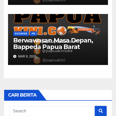
EKONOMI
PB
Berwawasan Masa Depan,
Bappeda Papua Barat
Konsultasi Publik RKPD 2027
MAR 9, 2026
CARI BERITA