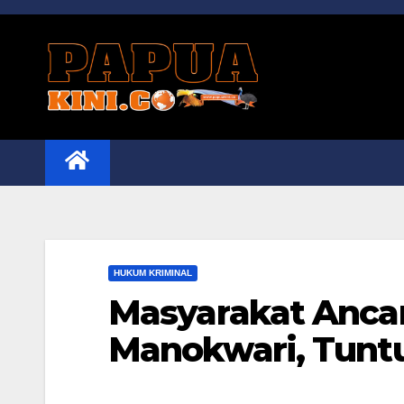
Skip
to
content
HUKUM KRIMINAL
Masyarakat Anca
Manokwari, Tuntut