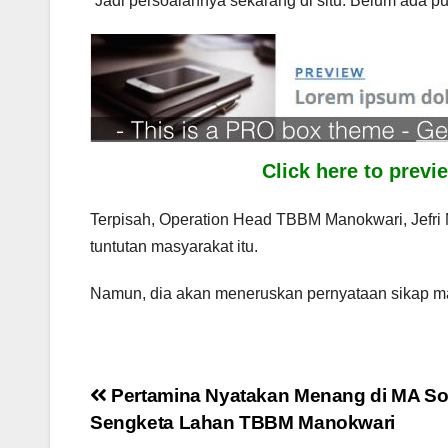
“Jadi persoalannya sekarang di situ. Belum ada
Click here to prev
Terpisah, Operation Head TBBM Manokwari, Jefri
tuntutan masyarakat itu.
Namun, dia akan meneruskan pernyataan sikap masy
Post
Pertamina Nyatakan Menang di MA So
Sengketa Lahan TBBM Manokwari
navigation