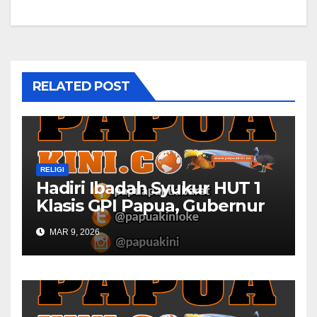
RELATED POST
RELIGI
Hadiri Ibadah Syukur HUT 1
Klasis GPI Papua, Gubernur
Papua Barat Ingatkan Peran
MAR 9, 2026
Gereja