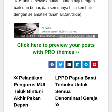
JCH untuk melaksanakan ibadah haji dengan
baik dan benar, dan semuanya bisa kembali
dengan selamat ke tanah air.(an/dixie)
Click here to preview your posts
with PRO themes ››
Post
Pelantikan
LPPD Papua Barat
Pengurus MUI
Terbuka Untuk
navigation
Teluk Bintuni
Semua
Akhir Pekan
Denominasi Gereja
Depan