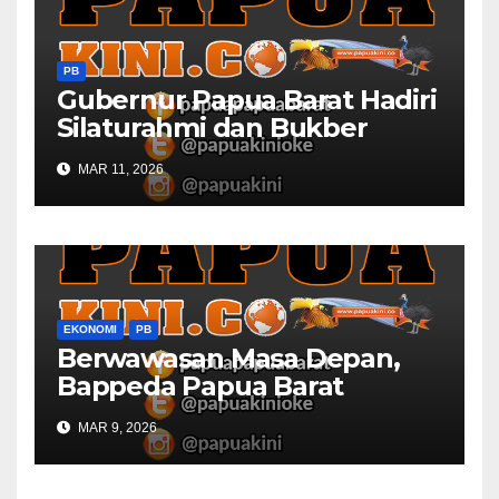
PB
Gubernur Papua Barat Hadiri
Silaturahmi dan Bukber
Bersama DPR RI dan
MAR 11, 2026
Mendagri di IPDN
EKONOMI
PB
Berwawasan Masa Depan,
Bappeda Papua Barat
Konsultasi Publik RKPD 2027
MAR 9, 2026