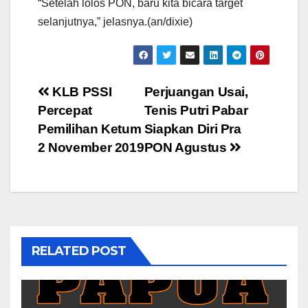
“Setelah lolos PON, baru kita bicara target
selanjutnya,” jelasnya.(an/dixie)
Post
KLB PSSI
Perjuangan Usai,
Percepat
Tenis Putri Pabar
navigation
Pemilihan Ketum
Siapkan Diri Pra
2 November 2019
PON Agustus
RELATED POST