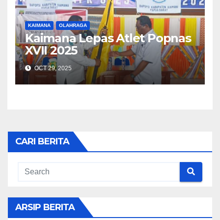
KAIMANA
OLAHRAGA
Kaimana Lepas Atlet Popnas
XVII 2025
OCT 29, 2025
CARI BERITA
ARSIP BERITA