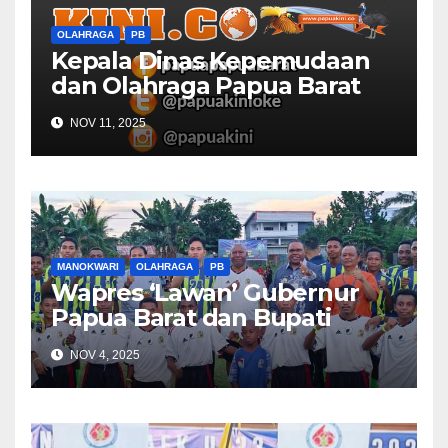
OLAHRAGA
PB
Kepala Dinas Kepemudaan
dan Olahraga Papua Barat
Selaraskan Program Dengan
NOV 11, 2025
DBON
MANOKWARI
OLAHRAGA
PB
Wapres ‘Lawan’ Gubernur
Papua Barat dan Bupati
Manokwari
NOV 4, 2025