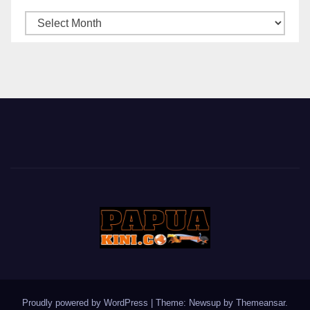
ARSIP
BERITA
Proudly powered by WordPress
|
Theme: Newsup by
Themeansar
.