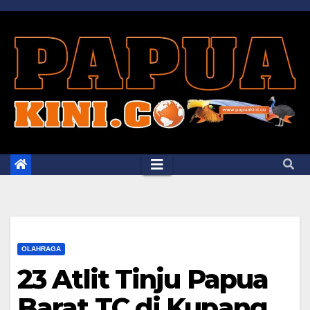
Skip
to
content
OLAHRAGA
23 Atlit Tinju Papua
Barat TC di Kupang