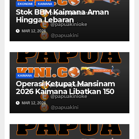
EKONOMI
KAIMANA
Stok BBM Kaimana Aman
Hingga Lebaran
MAR 12, 2026
KAIMANA
Operasi Ketupat Mansinam
2026 Kaimana Libatkan 150
Personil Gabungan
MAR 12, 2026