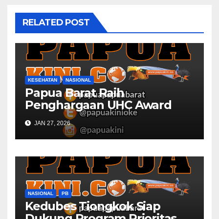
RELATED POST
KESEHATAN
NASIONAL
Papua Barat Raih
Penghargaan UHC Award
BPJS Kesehatan
JAN 27, 2026
NASIONAL
PB
Kedubes Tiongkok Siap
Dukung Program Prioritas