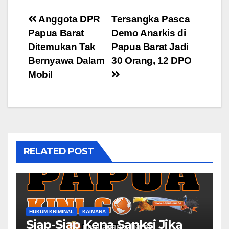
Post
Anggota DPR
Tersangka Pasca
Papua Barat
Demo Anarkis di
navigation
Ditemukan Tak
Papua Barat Jadi
Bernyawa Dalam
30 Orang, 12 DPO
Mobil
RELATED POST
HUKUM KRIMINAL
KAIMANA
Siap-Siap Kena Sanksi Jika