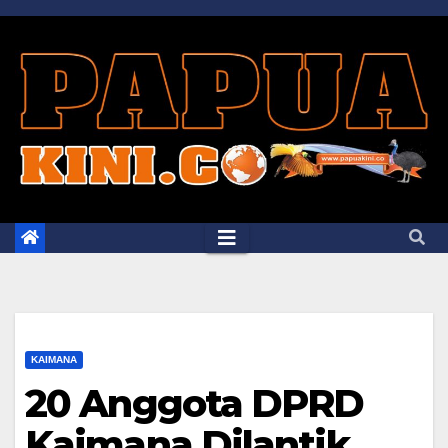
Skip
to
content
KAIMANA
20 Anggota DPRD
Kaimana Dilantik,