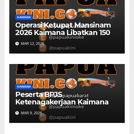
KAIMANA
Operasi Ketupat Mansinam
2026 Kaimana Libatkan 150
Personil Gabungan
MAR 12, 2026
KAIMANA
Peserta BPJS
Ketenagakerjaan Kaimana
Berkurang 53 Persen di 2026
MAR 9, 2026