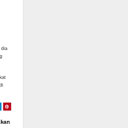
 dia
ng
kat
di
Akan