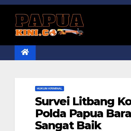
Skip
to
content
HUKUM KRIMINAL
Survei Litbang K
Polda Papua Bara
Sangat Baik