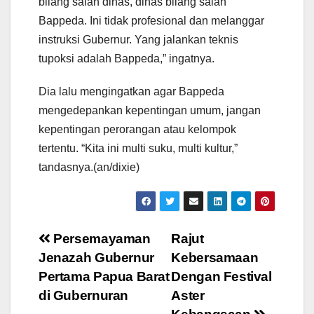
bilang salah dinas, dinas bilang salah
Bappeda. Ini tidak profesional dan melanggar
instruksi Gubernur. Yang jalankan teknis
tupoksi adalah Bappeda,” ingatnya.
Dia lalu mengingatkan agar Bappeda
mengedepankan kepentingan umum, jangan
kepentingan perorangan atau kelompok
tertentu. “Kita ini multi suku, multi kultur,”
tandasnya.(an/dixie)
Post
Persemayaman
Rajut
Jenazah Gubernur
Kebersamaan
navigation
Pertama Papua Barat
Dengan Festival
di Gubernuran
Aster