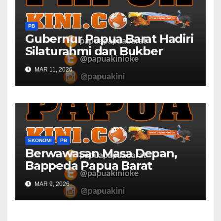
PB
Gubernur Papua Barat Hadiri
Silaturahmi dan Bukber
Bersama DPR RI dan
MAR 11, 2026
Mendagri di IPDN
EKONOMI
PB
Berwawasan Masa Depan,
Bappeda Papua Barat
Konsultasi Publik RKPD 2027
MAR 9, 2026