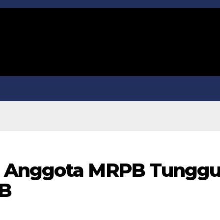
m Anggota MRPB Tungg
PB