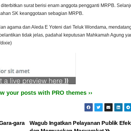
 diterbitkan surat berisi enam anggota pengganti MRPB. Selanj
erubahan SK keanggotaan sebagian MRPB.
ilan agama dan Aleda E Yoteni dari Teluk Wondama, mendatang
s pelantikan tidak jelas, padahal keputusan Mahkamah Agung y
dixie)
iew your posts with PRO themes ››
Gara-gara
Wagub Ingatkan Pelayanan Publik Efekt
dan Memuaskan Masyarakat