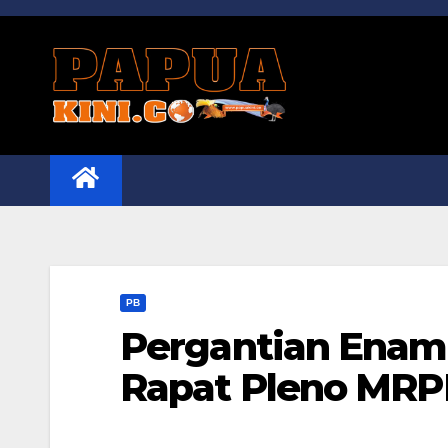
Skip
to
content
PB
Pergantian Ena
Rapat Pleno MR