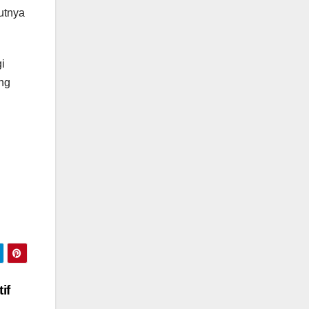
utnya
i
ang
if