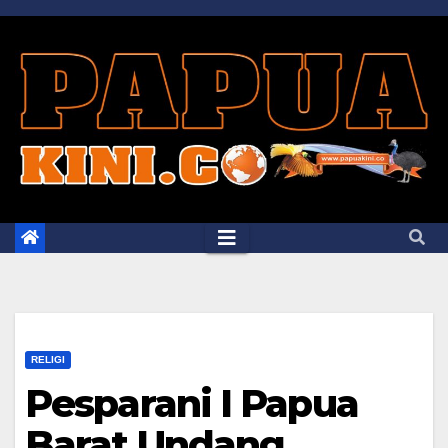
Skip
to
content
RELIGI
Pesparani I Papua
Barat Undang