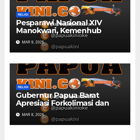
RELIGI
Pesparawi Nasional XIV
Manokwari, Kemenhub
Sediakan Dua Kapal
MAR 9, 2026
RELIGI
Gubernur Papua Barat
Apresiasi Forkolimasi dan
Masjid Al Falah
MAR 8, 2026