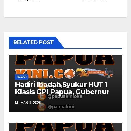
RELATED POST
RELIGI
Hadiri Ibadah Syukur HUT 1
Klasis GPI Papua, Gubernur
Papua Barat Ingatkan Peran
MAR 9, 2026
Gereja