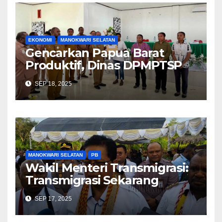
EKONOMI
MANOKWARI SELATAN
Gencarkan Papua Barat
Produktif, Dinas DPMPTSP
Sosialiasi Perizinan Berusaha
SEP 18, 2025
Berbasis Risiko dan NIB
MANOKWARI SELATAN
PB
Wakil Menteri Transmigrasi:
Transmigrasi Sekarang
Tergantung Permintaan
SEP 17, 2025
Pemerintah Daerah