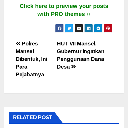
Click here to preview your posts
with PRO themes ››
Post
Polres
HUT VII Mansel,
Mansel
Gubernur Ingatkan
navigation
Dibentuk, Ini
Penggunaan Dana
Para
Desa
Pejabatnya
RELATED POST