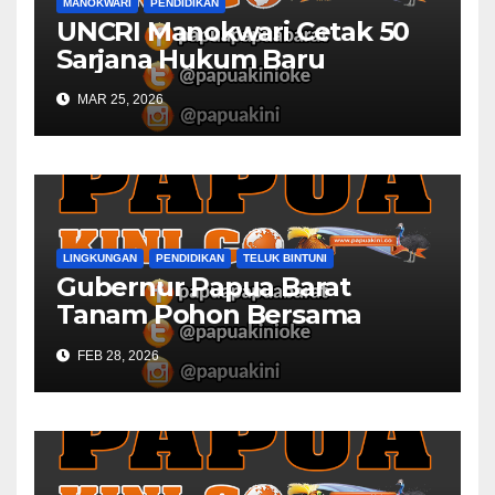
MANOKWARI
PENDIDIKAN
UNCRI Manokwari Cetak 50
Sarjana Hukum Baru
MAR 25, 2026
LINGKUNGAN
PENDIDIKAN
TELUK BINTUNI
Gubernur Papua Barat
Tanam Pohon Bersama
Civitas Academica
FEB 28, 2026
Universitas Muhammadiyah