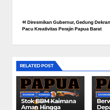
Post
Diresmikan Gubernur, Gedung Dekran
Pacu Kreativitas Perajin Papua Barat
navigation
RELATED POST
EKONOMI
KAIMANA
EKONOMI
Stok BBM Kaimana
Ber
Aman Hingga
Dep