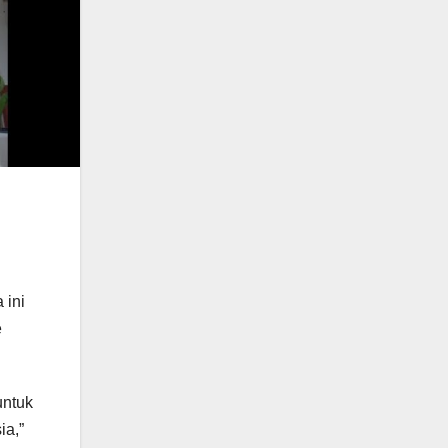
 ini
e
untuk
ia,”