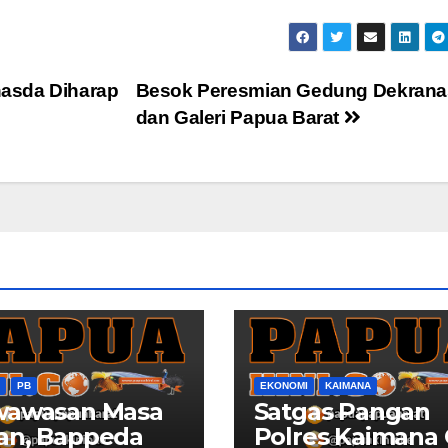
asda Diharap
Besok Peresmian Gedung Dekran
dan Galeri Papua Barat
PB
EKONOMI
KAIMANA
wawasan Masa
Satgas Pangan
an, Bappeda
Polres Kaimana