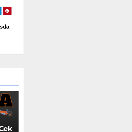
asda
 Cek