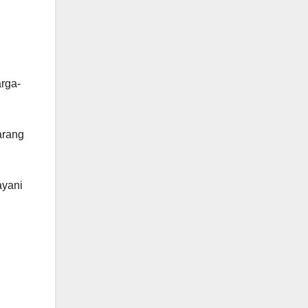
rga-
arang
ayani