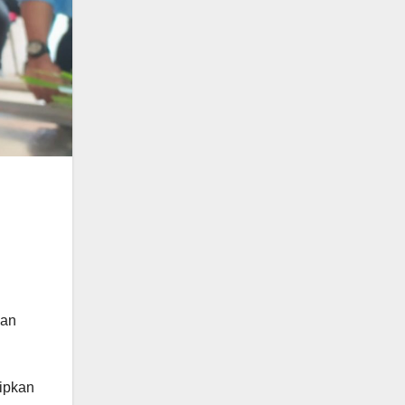
kan
tipkan