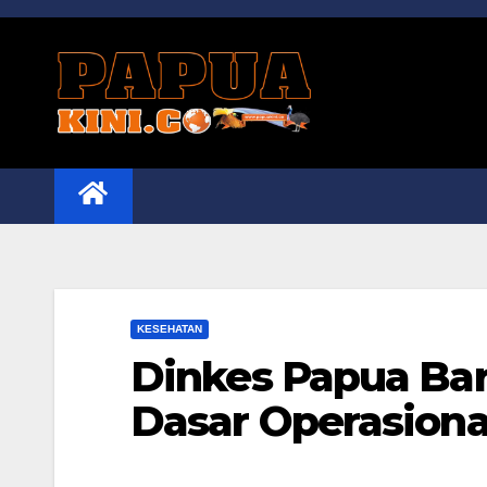
Skip
to
content
KESEHATAN
Dinkes Papua Bara
Dasar Operasiona