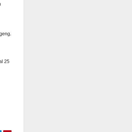
n
geng.
al 25