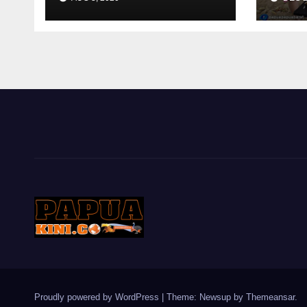
di Tengah Pandemi
Proudly powered by WordPress
|
Theme: Newsup by
Themeansar
.