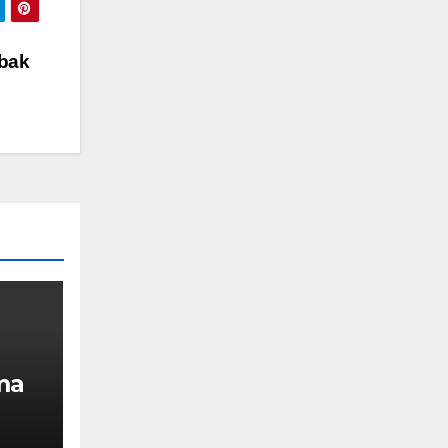
obak
ma