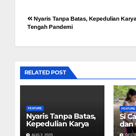
Post
Nyaris Tanpa Batas, Kepedulian Karya 
Tengah Pandemi
navigation
RELATED POST
FEATURE
FEATURE
Nyaris Tanpa Batas,
Si C
Kepedulian Karya
dan
Industri Hulu Migas
AUG 3, 2020
DEC 2