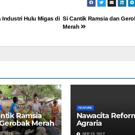
Industri Hulu Migas di
Si Cantik Ramsia dan Ger
Merah
FEATURE
antik Ramsia
Nawacita Refor
 Gerobak Merah
Agraria
0, 2019
SEP 23, 2017