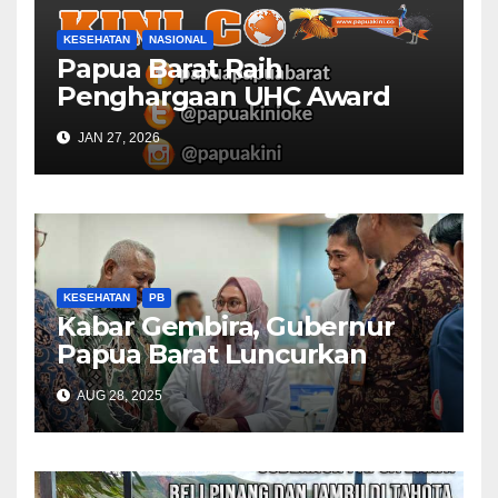
KESEHATAN
NASIONAL
Papua Barat Raih
Penghargaan UHC Award
BPJS Kesehatan
JAN 27, 2026
KESEHATAN
PB
Kabar Gembira, Gubernur
Papua Barat Luncurkan
Layanan Cuci Darah, Harap
AUG 28, 2025
BPJS Kesehatan Dukung