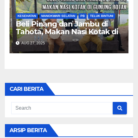
KESEHATAN
MANOKWARI SELATAN
PB
TELUK BINTUNI
Beli Pinang dan Jambu di
Tahota, Makan Nasi Kotak di
Gunung Botak
AUG 27, 2025
CARI BERITA
ARSIP BERITA