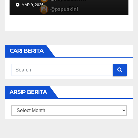
Konsultasi Publik RKPD 2027
MAR 9, 2026
CARI BERITA
ARSIP BERITA
ARSIP
BERITA