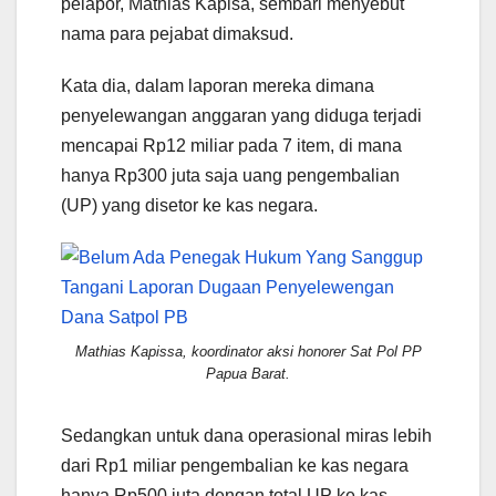
pelapor, Mathias Kapisa, sembari menyebut
nama para pejabat dimaksud.
Kata dia, dalam laporan mereka dimana
penyelewangan anggaran yang diduga terjadi
mencapai Rp12 miliar pada 7 item, di mana
hanya Rp300 juta saja uang pengembalian
(UP) yang disetor ke kas negara.
Mathias Kapissa, koordinator aksi honorer Sat Pol PP
Papua Barat.
Sedangkan untuk dana operasional miras lebih
dari Rp1 miliar pengembalian ke kas negara
hanya Rp500 juta dengan total UP ke kas