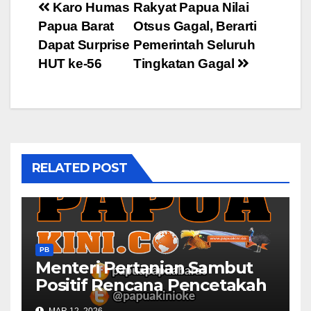
Post
Karo Humas
Rakyat Papua Nilai
Papua Barat
Otsus Gagal, Berarti
navigation
Dapat Surprise
Pemerintah Seluruh
HUT ke-56
Tingkatan Gagal
RELATED POST
PB
Menteri Pertanian Sambut
Positif Rencana Pencetakah
Sawah dan Ladang di Papua