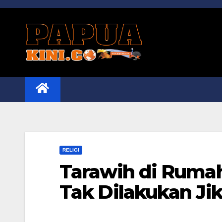
Skip
to
content
RELIGI
Tarawih di Rumah
Tak Dilakukan Ji