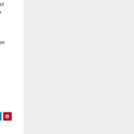
ul
k
gan