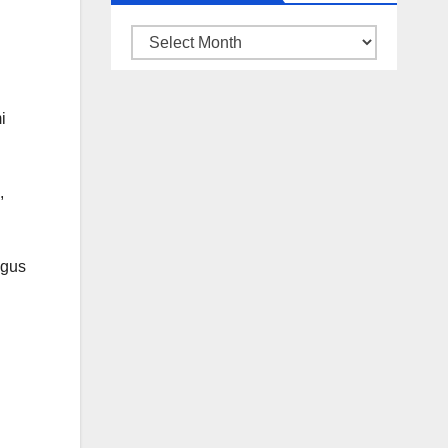
ARSIP
BERITA
i
,
ugus