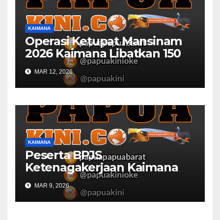
KAIMANA
Operasi Ketupat Mansinam
2026 Kaimana Libatkan 150
Personil Gabungan
MAR 12, 2026
KAIMANA
Peserta BPJS
Ketenagakerjaan Kaimana
Berkurang 53 Persen di 2026
MAR 9, 2026