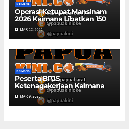
KAIMANA
Operasi Ketupat Mansinam
2026 Kaimana Libatkan 150
Personil Gabungan
MAR 12, 2026
KAIMANA
Peserta BPJS
Ketenagakerjaan Kaimana
Berkurang 53 Persen di 2026
MAR 9, 2026