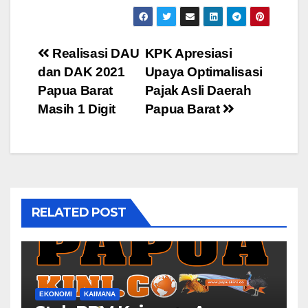
Post
Realisasi DAU
KPK Apresiasi
dan DAK 2021
Upaya Optimalisasi
navigation
Papua Barat
Pajak Asli Daerah
Masih 1 Digit
Papua Barat
RELATED POST
EKONOMI
KAIMANA