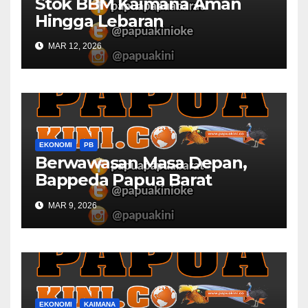
Stok BBM Kaimana Aman
Hingga Lebaran
MAR 12, 2026
EKONOMI
PB
Berwawasan Masa Depan,
Bappeda Papua Barat
Konsultasi Publik RKPD 2027
MAR 9, 2026
EKONOMI
KAIMANA