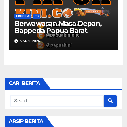
EKONOMI
PB
Berwawasan Masa Depan,
Bappeda Papua Barat
Konsultasi Publik RKPD 2027
MAR 9, 2026
CARI BERITA
ARSIP BERITA