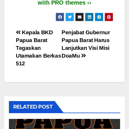
with PRO themes ››
Post
Kepala BKD
Penjabat Gubernur
Papua Barat
Papua Barat Harus
navigation
Tegaskan
Lanjutkan Visi Misi
Utamakan Berkas
DoaMu
512
RELATED POST