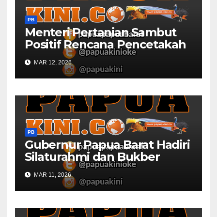
PB
Menteri Pertanian Sambut
Positif Rencana Pencetakah
Sawah dan Ladang di Papua
MAR 12, 2026
Barat
PB
Gubernur Papua Barat Hadiri
Silaturahmi dan Bukber
Bersama DPR RI dan
MAR 11, 2026
Mendagri di IPDN