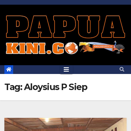
Skip
to
content
Tag:
Aloysius P Siep