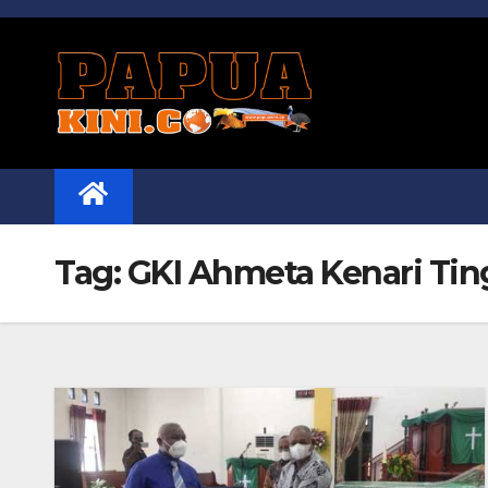
Skip
to
content
Tag:
GKI Ahmeta Kenari Tin