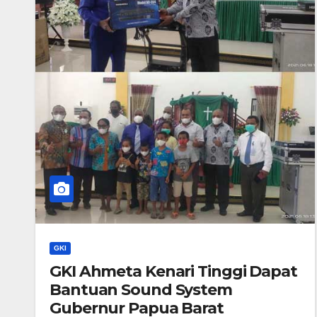
GKI
GKI Ahmeta Kenari Tinggi Dapat
Bantuan Sound System
Gubernur Papua Barat