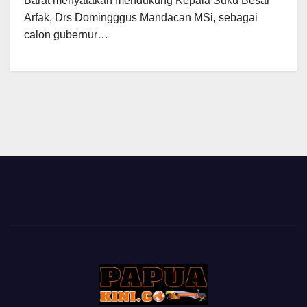
Barat menyatakan mendukung Kepala Suku Besar
Arfak, Drs Domingggus Mandacan MSi, sebagai
calon gubernur…