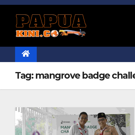
Skip
to
content
Tag:
mangrove badge chall