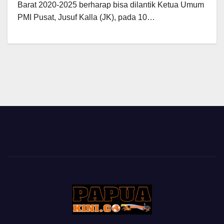
Barat 2020-2025 berharap bisa dilantik Ketua Umum
PMI Pusat, Jusuf Kalla (JK), pada 10…