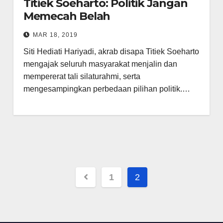
Titiek Soeharto: Politik Jangan
Memecah Belah
MAR 18, 2019
Siti Hediati Hariyadi, akrab disapa Titiek Soeharto
mengajak seluruh masyarakat menjalin dan
mempererat tali silaturahmi, serta
mengesampingkan perbedaan pilihan politik.…
Posts
1
2
pagination