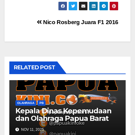
Post
Nico Rosberg Juara F1 2016
navigation
RELATED POST
OLAHRAGA
PB
Kepala Dinas Kepemudaan
dan Olahraga Papua Barat
Selaraskan Program Dengan
NOV 11, 2025
DBON