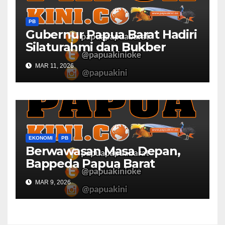
PB
Gubernur Papua Barat Hadiri
Silaturahmi dan Bukber
Bersama DPR RI dan
MAR 11, 2026
Mendagri di IPDN
EKONOMI
PB
Berwawasan Masa Depan,
Bappeda Papua Barat
Konsultasi Publik RKPD 2027
MAR 9, 2026