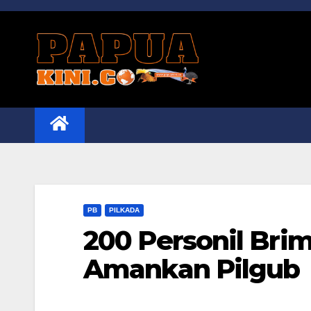
Skip
to
content
PB
PILKADA
200 Personil Bri
Amankan Pilgub