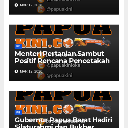
MAR 12, 2026
PB
Menteri Pertanian Sambut
Positif Rencana Pencetakah
Sawah dan Ladang di Papua
MAR 12, 2026
Barat
PB
Gubernur Papua Barat Hadiri
Silaturahmi dan Bukber