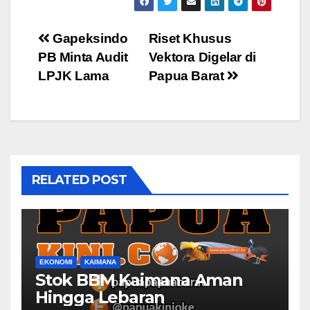
Post
Gapeksindo
Riset Khusus
PB Minta Audit
Vektora Digelar di
navigation
LPJK Lama
Papua Barat
RELATED POST
EKONOMI
KAIMANA
Stok BBM Kaimana Aman
Hingga Lebaran