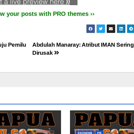
iew your posts with PRO themes ››
uju Pemilu
Abdulah Manaray: Atribut IMAN Sering
Dirusak
EKONOMI
PB