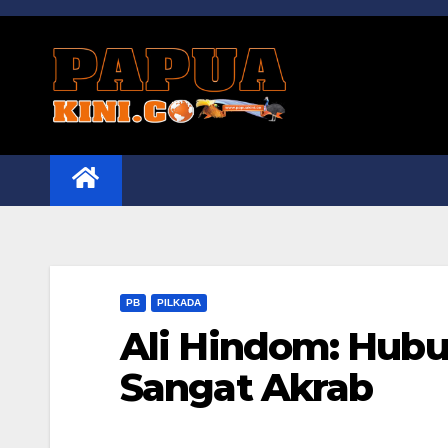
Skip
to
content
PB
PILKADA
Ali Hindom: Hub
Sangat Akrab