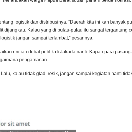
“Ini menandakan warga Papua Barat sudah paham berdemokrasi,
tang logistik dan distribusinya. “Daerah kita ini kan banyak pu
lit dijangkau. Kalau yang di pulau-pulau itu sangat tergantung 
 logistik jangan sampai terlambat,” pesannya.
an rincian debat publik di Jakarta nanti. Kapan para pasang
 bagaimana pengamanan.
lu, kalau tidak gladi resik, jangan sampai kegiatan nanti tida