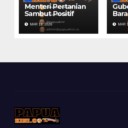
Menteri Pertanian
Gub
Sambut Positif
Bara
Rencana
Sila
MAR 12, 2026
MAR 1
Pencetakah Sawah
Buk
dan Ladang di
DPR 
Papua Barat
Mend