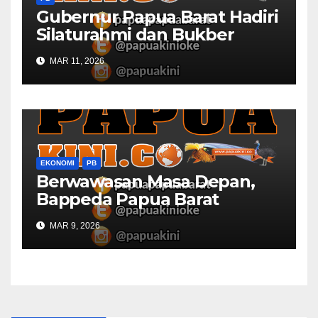
Gubernur Papua Barat Hadiri
Silaturahmi dan Bukber
Bersama DPR RI dan
MAR 11, 2026
Mendagri di IPDN
EKONOMI
PB
Berwawasan Masa Depan,
Bappeda Papua Barat
Konsultasi Publik RKPD 2027
MAR 9, 2026