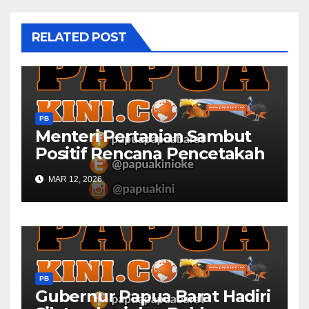
RELATED POST
PB
Menteri Pertanian Sambut
Positif Rencana Pencetakah
Sawah dan Ladang di Papua
MAR 12, 2026
Barat
PB
Gubernur Papua Barat Hadiri