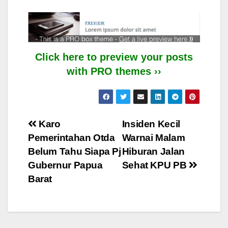
Click here to preview your posts
with PRO themes ››
Post
Karo
Insiden Kecil
Pemerintahan Otda
Warnai Malam
navigation
Belum Tahu Siapa Pj
Hiburan Jalan
Gubernur Papua
Sehat KPU PB
Barat