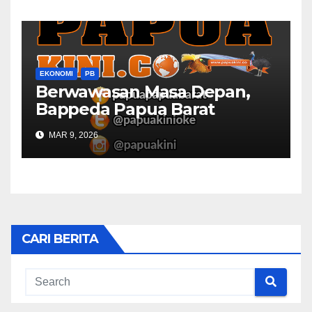
EKONOMI
PB
Berwawasan Masa Depan,
Bappeda Papua Barat
Konsultasi Publik RKPD 2027
MAR 9, 2026
CARI BERITA