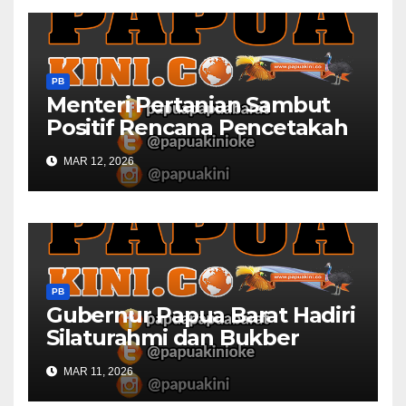
PB
Menteri Pertanian Sambut
Positif Rencana Pencetakah
Sawah dan Ladang di Papua
MAR 12, 2026
Barat
PB
Gubernur Papua Barat Hadiri
Silaturahmi dan Bukber
Bersama DPR RI dan
MAR 11, 2026
Mendagri di IPDN