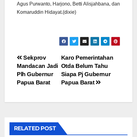
Agus Purwanto, Harjono, Betti Alisjahbana, dan
Komaruddin Hidayat.(dixie)
Post
Sekprov
Karo Pemerintahan
Mandacan Jadi
Otda Belum Tahu
navigation
Plh Gubernur
Siapa Pj Gubernur
Papua Barat
Papua Barat
RELATED POST